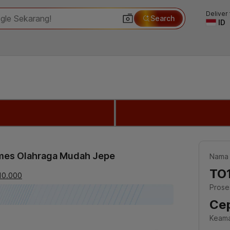
Deliver 
for?
gle Sekarang!
Search
ID
cover
 Games Olahraga Mudah Jepe
Nama 
TO
10.000
Prose
Cep
Keama