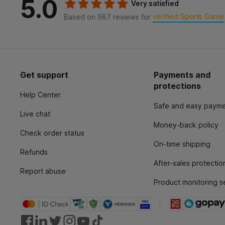
5.0
Very satisfied
verified Sports Game
Based on 987 reviews for
Get support
Payments and
protections
Help Center
Safe and easy paym
Live chat
Money-back policy
Check order status
On-time shipping
Refunds
After-sales protectio
Report abuse
Product monitoring s