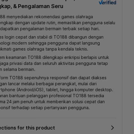
kap, & Pengalaman Seru
88 menyediakan rekomendasi games olahraga
lengkap dengan update rutin, memastikan pengguna selalu
dapatkan pengalaman bermain terbaik setiap hari.
es login cepat dan stabil di TO188 dibangun dengan
nologi modern sehingga pengguna dapat langsung
ikmati games olahraga tanpa kendala teknis.
tem keamanan TO188 dilengkapi enkripsi berlapis untuk
aga privasi data dan seluruh aktivitas pengguna tetap
n selama bermain.
tform TO188 sepenuhnya responsif dan dapat diakses
an lancar melalui berbagai perangkat, mulai dari
rtphone (Android/iOS), tablet, hingga komputer desktop.
anan bantuan pelanggan profesional TO188 tersedia
ama 24 jam penuh untuk memberikan solusi cepat dan
ponsif terhadap setiap pertanyaan pengguna.
ections for this product