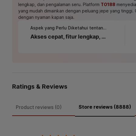
lengkap, dan pengalaman seru. Platform
TO188
menyediak
yang mudah dimainkan dengan peluang jepe yang tinggi.
dengan nyaman kapan saja.
Aspek yang Perlu Diketahui tentang TO188
Akses cepat, fitur lengkap, dan pengalaman bermain yang seru
Ratings & Reviews
Store reviews (8888)
Product reviews (0)