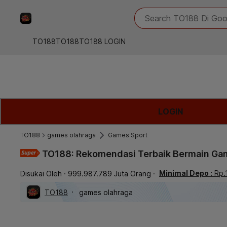
iphones 16
What are you looking 
Search TO188 Di Goo
torras phone case
samsung note 20 5g 
TO188
TO188
TO188 LOGIN
iphones 15 pro max
LOGIN
TO188
games olahraga
Games Sport
TO188: Rekomendasi Terbaik Bermain
Minimal Depo :
Rp.
Disukai Oleh
999.987.789 Juta Orang
TO188
games olahraga