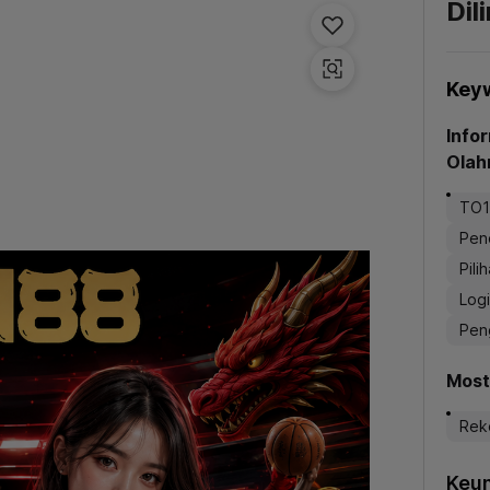
Dil
Keyw
Info
Olah
TO1
Pen
Pil
Log
Pen
Most
Rek
Keun