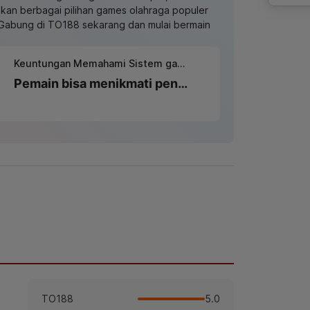
an berbagai pilihan games olahraga populer
 Gabung di TO188 sekarang dan mulai bermain
Keuntungan Memahami Sistem games olahraga
Pemain bisa menikmati pengalaman bermain games olahraga yang seru, mudah jepe, dan menyenangkan.
TO188
5.0