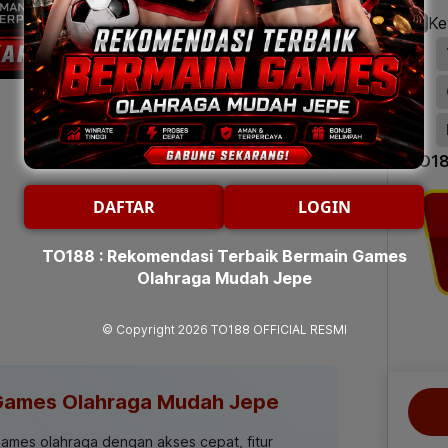
Ke
TO1
DAFTAR
LOGIN
TO188 : Rekomendasi Terbaik Bermain Games
Olahraga Mudah Jepe
© Copyright 2026
TO188 OFFICIAL RESMI
 Games Olahraga Mudah Jepe
mes olahraga dengan akses cepat, fitur