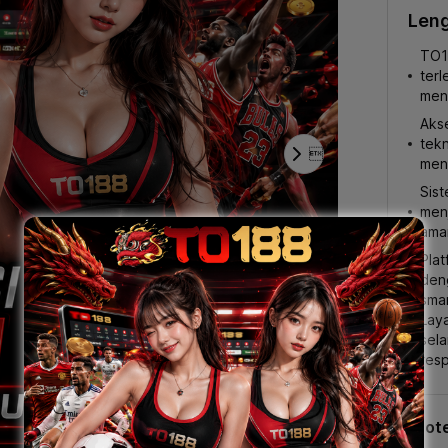
Leng
TO1
ter
men
Aks
tek

Next slide
men
Sis
menj
ama
Pla
deng
sma
Lay
sel
res
Prot