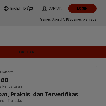
to:
English-IDR
DAFTAR
LOGIN
Games Sport
TO188
games olahraga
DAFTAR
Platform
188
s Pendaftaran
at, Praktis, dan Terverifikasi
nan Transaksi