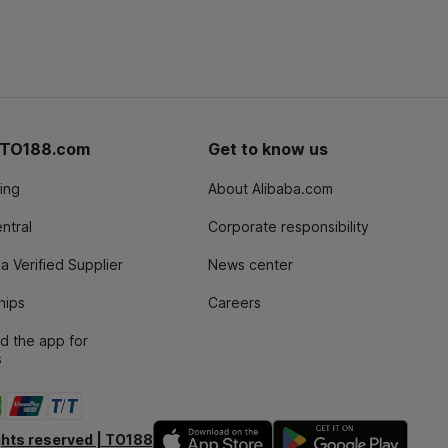
n TO188.com
Get to know us
ling
About Alibaba.com
ntral
Corporate responsibility
 Verified Supplier
News center
hips
Careers
d the app for
s
ights reserved | TO188