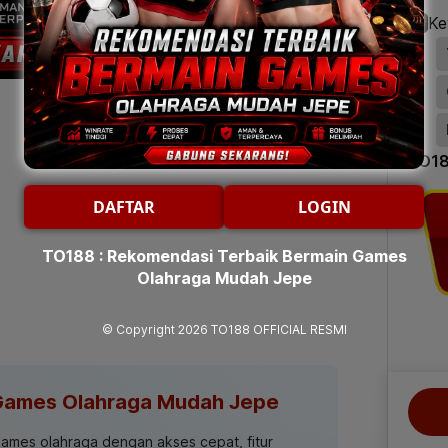
Ke
TO1
DAFTAR
LOGIN
TO188 : Rekomendasi Terbaik Bermain Games
Olahraga Mudah Jepe
© Copyright 2026
TO188 OFFICIAL RESMI
 Games Olahraga Mudah Jepe
mes olahraga dengan akses cepat, fitur