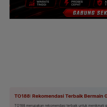
TO188: Rekomendasi Terbaik Bermain
TO188 merupakan rekomendasi terbaik untuk menikmati ga