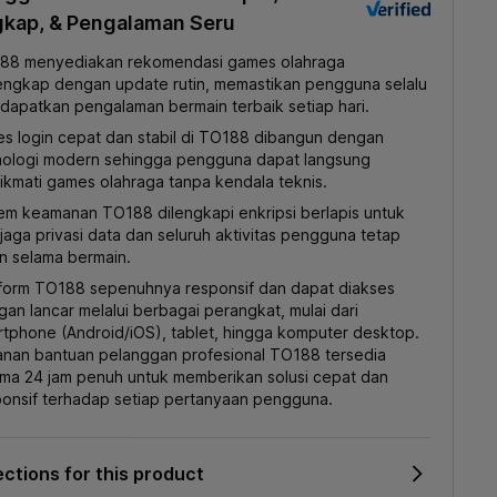
kap, & Pengalaman Seru
88 menyediakan rekomendasi games olahraga
lengkap dengan update rutin, memastikan pengguna selalu
dapatkan pengalaman bermain terbaik setiap hari.
es login cepat dan stabil di TO188 dibangun dengan
nologi modern sehingga pengguna dapat langsung
ikmati games olahraga tanpa kendala teknis.
tem keamanan TO188 dilengkapi enkripsi berlapis untuk
aga privasi data dan seluruh aktivitas pengguna tetap
n selama bermain.
tform TO188 sepenuhnya responsif dan dapat diakses
an lancar melalui berbagai perangkat, mulai dari
rtphone (Android/iOS), tablet, hingga komputer desktop.
anan bantuan pelanggan profesional TO188 tersedia
ama 24 jam penuh untuk memberikan solusi cepat dan
ponsif terhadap setiap pertanyaan pengguna.
ections for this product