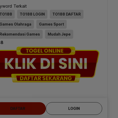
yword Terkait
TO188
TO188 LOGIN
TO188 DAFTAR
Games Olahraga
Games Sport
Rekomendasi Games
Mudah Jepe
88
DAFTAR
LOGIN