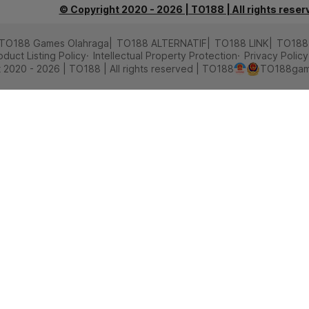
© Copyright 2020 - 2026 | TO188 | All rights rese
TO188 Games Olahraga
TO188 ALTERNATIF
TO188 LINK
TO188
oduct Listing Policy
Intellectual Property Protection
Privacy Policy
 2020 - 2026 | TO188 | All rights reserved | TO188
TO188
gam