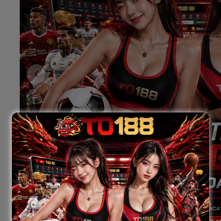
Previous slide