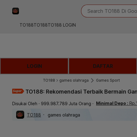
iphones 16
What are you looking 
Search TO188 Di Goo
torras phone case
samsung note 20 5g 
TO188
TO188
TO188 LOGIN
iphones 15 pro max
LOGIN
DAFTAR
TO188
games olahraga
Games Sport
TO188: Rekomendasi Terbaik Bermain
Minimal Depo :
Rp.
Disukai Oleh
999.987.789 Juta Orang
TO188
games olahraga