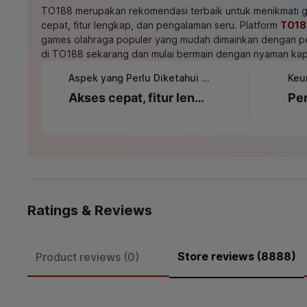
TO188 merupakan rekomendasi terbaik untuk menikmati 
cepat, fitur lengkap, dan pengalaman seru. Platform
TO18
games olahraga populer yang mudah dimainkan dengan pe
di TO188 sekarang dan mulai bermain dengan nyaman kap
Aspek yang Perlu Diketahui tentang TO188
Akses cepat, fitur lengkap, dan pengalaman bermain yang seru
Ratings & Reviews
Store reviews (8888)
Product reviews (0)