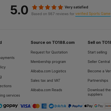
5.0
Very satisfied
verified Sports Game
Based on 987 reviews for
d
Source on TO188.com
Sell on TO
Request for Quotation
Start selling
payments
Membership program
Seller Central
licy
Alibaba.com Logistics
Become a Veri
g
Sales tax and VAT
Partnerships
tections
Alibaba.com Reads
Download the
suppliers
ing services